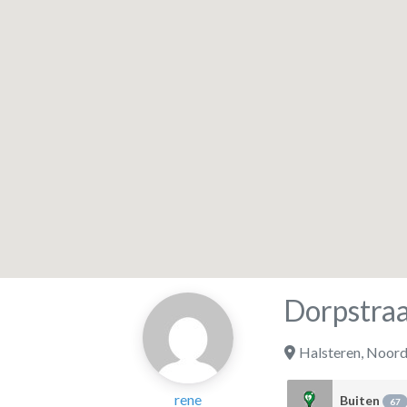
Dorpstraa
Halsteren
,
Noord
rene
Buiten
67