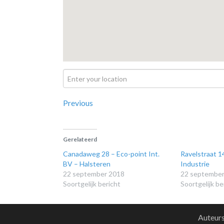
Previous
Gerelateerd
Canadaweg 28 – Eco-point Int.
Ravelstraat 
BV – Halsteren
Industrie
22 september 2018
22 september
Soortgelijk bericht
Soortgelijk be
Auteur