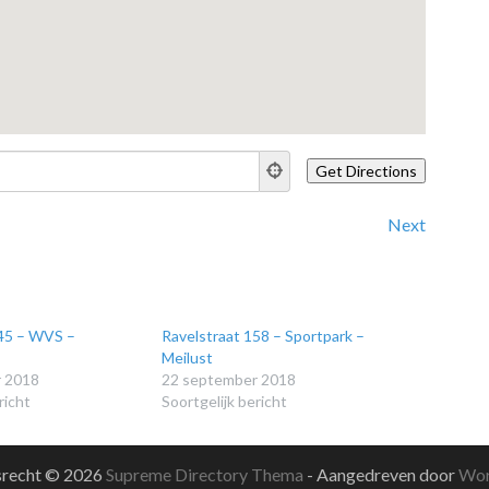
Next
145 – WVS –
Ravelstraat 158 – Sportpark –
Meilust
 2018
22 september 2018
richt
Soortgelijk bericht
srecht © 2026
Supreme Directory Thema
- Aangedreven door
Wor